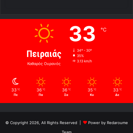
33
℃
Πειραιάς
34º - 30º
35%
3.13 km/h
Καθαρός Ουρανός
33
36
36
35
33
℃
℃
℃
℃
℃
Πε
Πα
Σα
Κυ
Δε
© Copyright 2026, All Rights Reserved |
Power by Redaroume
Team