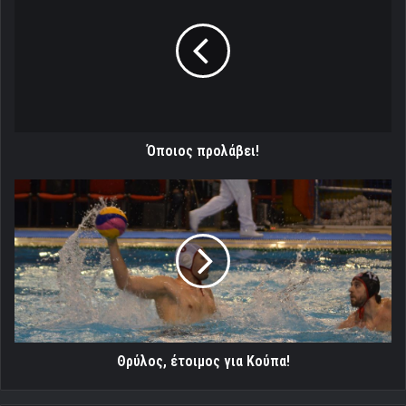
Όποιος προλάβει!
Θρύλος,
έτοιμος
για
Κούπα!
Θρύλος, έτοιμος για Κούπα!