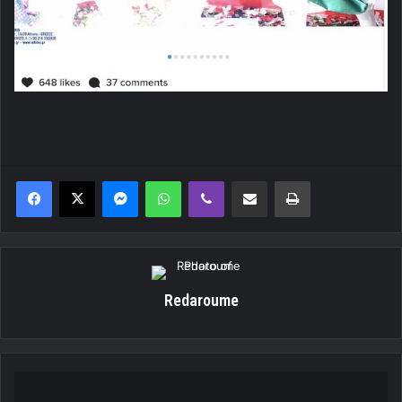
Messenger
WhatsApp
Viber
Κοινοποίηση μέσω ηλεκτρονικού ταχυδρομείου
Εκτύπωση
Redaroume
Όποιος
προλάβει!