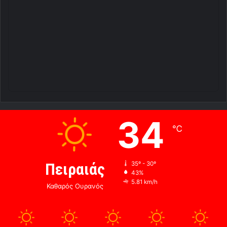
34
℃
Πειραιάς
35º - 30º
43%
5.81 km/h
Καθαρός Ουρανός