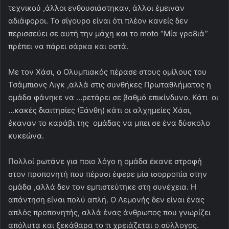
τεχνικού ,άλλοι ενθουσιάστηκαν, άλλοι έμειναν
αδιάφοροι. Το σίγουρο είναι ότι πλέον κανείς δεν
περισσεύει σε αυτή την μάχη και το moto “Μία γρο8ιά”
πρέπει να πάρει σάρκα και οστά.
Με τον Χάσι, ο Ολυμπιακός πέρασε στους ομίλους του
Τσάμπιονς Λιγκ ,αλλά στις συνθήκες Πρωταθλήματος η
ομάδα φάνηκε να …ρετάρει σε βαθμό επικίνδυνο. Κάτι οι
…κακές διαιτησίες (Ξάνθη) κάτι οι αλχημείες Χάσι,
έκαναν το καράβι της ομάδας να μπει σε ένα δύσκολο
κυκεώνα.
Πολλοί ρωτάνε για ποιο λόγο η ομάδα έκανε στροφή
στον προπονητή που πέρυσι έφερε μία ισορροπία στην
ομάδα ,αλλά δεν τον εμπιστεύτηκε στη συνέχεια. Η
απάντηση είναι πολύ απλή. Ο Λεμονής δεν είναι ένας
απλός προπονητής, αλλά ένας άνθρωπος που γνωρίζει
απόλυτα και ξεκάθαρα το τι χρειάζεται ο σύλλογος.