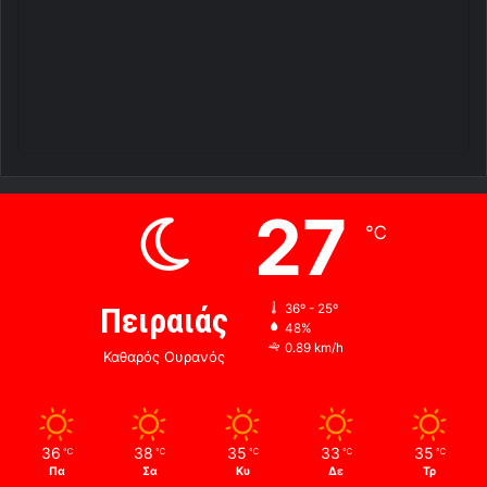
27
℃
Πειραιάς
36º - 25º
48%
0.89 km/h
Καθαρός Ουρανός
36
38
35
33
35
℃
℃
℃
℃
℃
Πα
Σα
Κυ
Δε
Τρ