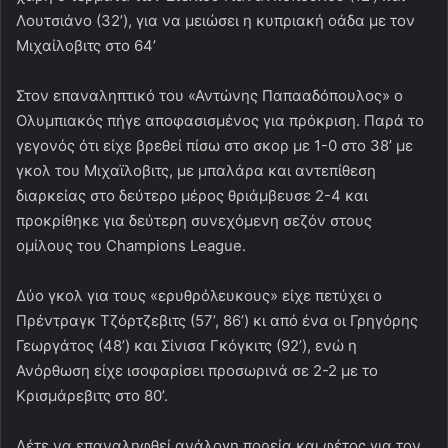
Λουτσιάνο (32’), για να μειώσει η κυπριακή οάδα με τον
Μιχαίλοβιτς στο 64’
Στον επαναληπτικό του «Αντώνης Παπααδόπουλος» ο
Ολυμπιακός πήγε αποφασισμένος για πρόκριση. Παρά το
γεγονός ότι είχε βρεθεί πίσω στο σκορ με 1-0 στο 38’ με
γκολ του Μιχαϊλοβιτς, με μπαλάρα και αντεπίθεση
διαρκείας στο δεύτερο μέρος θριάμβευσε 2-4 και
προκρίθηκε για δεύτερη συνεχόμενη σεζόν στους
ομίλους του Champions League.
Δύο γκολ για τους «ερυθρόλευκους» είχε πετύχει ο
Πρέντραγκ Τζόρτζεβιτς (57’, 86’) κι από ένα οι Γρηγόρης
Γεωργάτος (48’) και Σίνισα Γκόγκιτς (92’), ενώ η
Ανόρθωση είχε ισοφαρίσει προσωρινά σε 2-2 με το
Κρισμάρεβιτς στο 80’.
Λέτε να επαναληφθεί ανάλογη πορεία και φέτος για τον