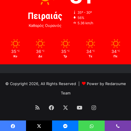
Πειραιάς
35º - 30º
56%
5.36 km/h
Καθαρός Ουρανός
35
36
35
34
34
℃
℃
℃
℃
℃
Κυ
Δε
Τρ
Τε
Πε
© Copyright 2026, All Rights Reserved |
Power by Redaroume
Team
RSS
Facebook
X
YouTube
Instagram