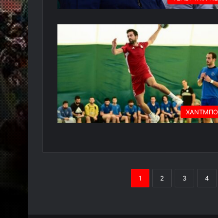
ΧΑΝΤΜΠΟ
1
2
3
4