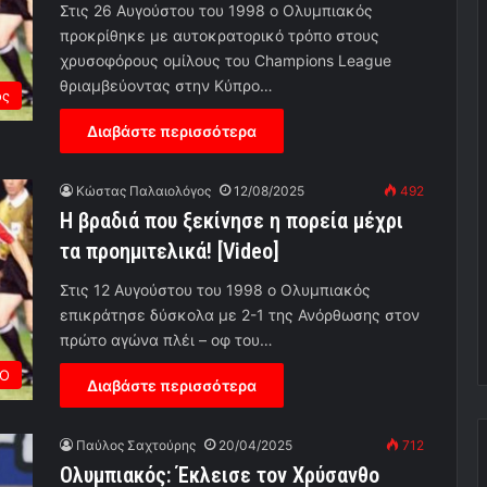
Στις 26 Αυγούστου του 1998 ο Ολυμπιακός
προκρίθηκε με αυτοκρατορικό τρόπο στους
χρυσοφόρους ομίλους του Champions League
θριαμβεύοντας στην Κύπρο…
ος
Διαβάστε περισσότερα
Κώστας Παλαιολόγος
12/08/2025
492
Η βραδιά που ξεκίνησε η πορεία μέχρι
τα προημιτελικά! [Video]
Στις 12 Αυγούστου του 1998 ο Ολυμπιακός
επικράτησε δύσκολα με 2-1 της Ανόρθωσης στον
πρώτο αγώνα πλέι – οφ του…
ΡΟ
Διαβάστε περισσότερα
Παύλος Σαχτούρης
20/04/2025
712
Ολυμπιακός: Έκλεισε τον Χρύσανθο