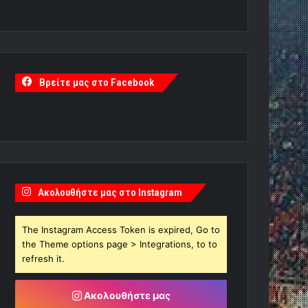
Βρείτε μας στο Facebook
Ακολουθήστε μας στο Instagram
The Instagram Access Token is expired, Go to
the Theme options page > Integrations, to to
refresh it.
Ακολουθήστε μας