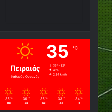
35
℃
Πειραιάς
36º - 32º
41%
2.24 km/h
Καθαρός Ουρανός
35
39
35
33
34
℃
℃
℃
℃
℃
Πα
Σα
Κυ
Δε
Τρ