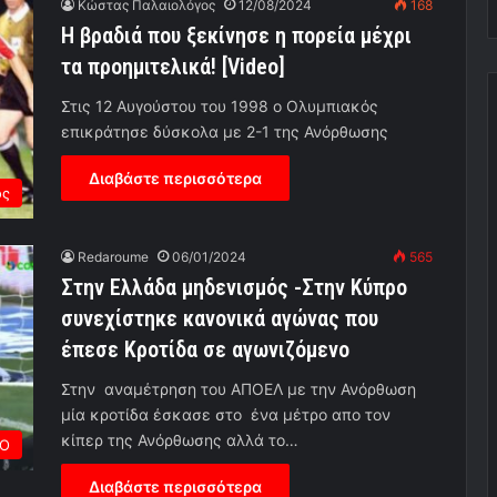
Κώστας Παλαιολόγος
12/08/2024
168
Η βραδιά που ξεκίνησε η πορεία μέχρι
τα προημιτελικά! [Video]
Στις 12 Αυγούστου του 1998 ο Ολυμπιακός
επικράτησε δύσκολα με 2-1 της Ανόρθωσης
Διαβάστε περισσότερα
ος
Redaroume
06/01/2024
565
Στην Ελλάδα μηδενισμός -Στην Κύπρο
συνεχίστηκε κανονικά αγώνας που
έπεσε Κροτίδα σε αγωνιζόμενο
Στην αναμέτρηση του ΑΠΟΕΛ με την Ανόρθωση
μία κροτίδα έσκασε στο ένα μέτρο απο τον
κίπερ της Ανόρθωσης αλλά το…
ΡΟ
Διαβάστε περισσότερα