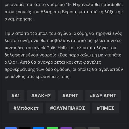
με όνομά του και το νούμερο 19. Η φανέλα θα παραδοθεί
στους γονείς του Άλκη, στη Βέροια, μετά από τη λήξη της
αναμέτρησης.
Πριν από το τζάμπολ του αγώνα, ακόμη, θα τηρηθεί ενός
λεπτού σιγή, ενώ θα προβάλλονται από τις ηλεκτρονικές
πινακίδες του «Nick Galis Hall» τα τελευταία λόγια του
δολοφονημένου νεαρού: «Σας παρακαλώ μη με χτυπάτε
άλλο». Αυτό θα αναγράφεται και στις φανέλες
προθέρμανσης των δύο ομάδων, οι οποίες θα αγωνιστούν
με πένθος στις εμφανίσεις τους.
Α1
ΑΛΚΗΣ
ΑΡΗΣ
ΚΑΕ ΑΡΗΣ
Μπάσκετ
ΟΛΥΜΠΙΑΚΟΣ
ΤΙΜΕΣ
Messenger
WhatsApp
Viber
Κοινοποίηση μέσω ηλεκτρονικού ταχυδρομείου
Εκτύπωση