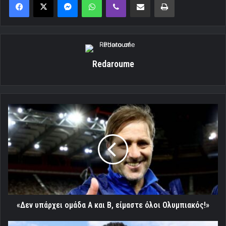
Redaroume
«Δεν
υπάρχει
ομάδα
Α
και
Β,
είμαστε
όλοι
Ολυμπιακός!»
«Δεν υπάρχει ομάδα Α και Β, είμαστε όλοι Ολυμπιακός!»
Ντεμπούτο