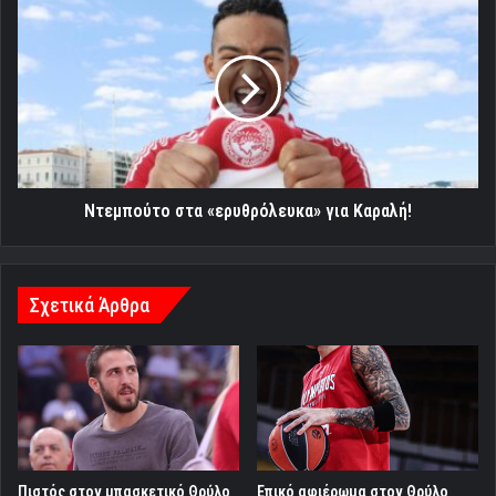
στα
«ερυθρόλευκα»
για
Καραλή!
Ντεμπούτο στα «ερυθρόλευκα» για Καραλή!
Σχετικά Άρθρα
Πιστός στον μπασκετικό Θρύλο
Eπικό αφιέρωμα στον Θρύλο