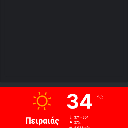
34
℃
Πειραιάς
37º - 30º
37%
4.92 km/h