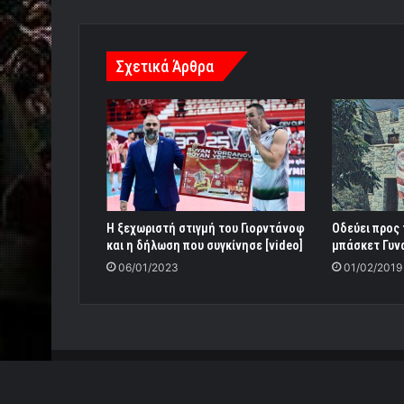
Σχετικά Άρθρα
Η ξεχωριστή στιγμή του Γιορντάνοφ
Οδεύει προς 
και η δήλωση που συγκίνησε [video]
μπάσκετ Γυν
06/01/2023
01/02/2019
© Copyright 2026, All Rights Reserved |
Power by Re