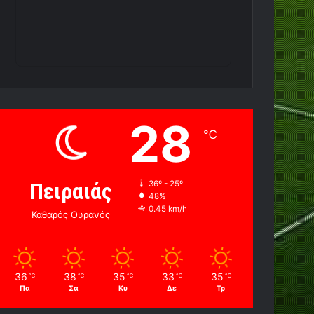
28
℃
Πειραιάς
36º - 25º
48%
0.45 km/h
Καθαρός Ουρανός
36
38
35
33
35
℃
℃
℃
℃
℃
Πα
Σα
Κυ
Δε
Τρ