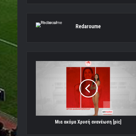
Redaroume
Μια
ακόμα
Χρυσή
ανανέωση
[pic]
Μια ακόμα Χρυσή ανανέωση [pic]