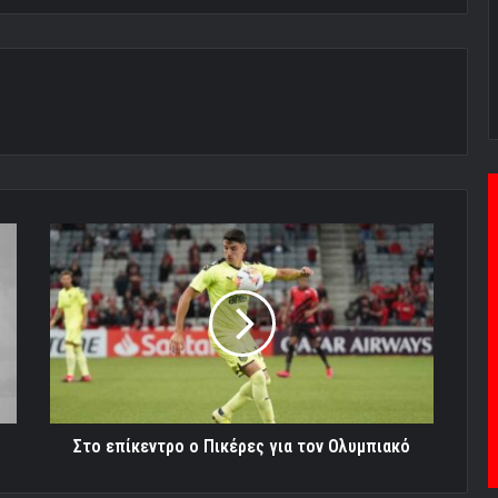
Στο
επίκεντρο
ο
Πικέρες
για
τον
Ολυμπιακό
Στο επίκεντρο ο Πικέρες για τον Ολυμπιακό