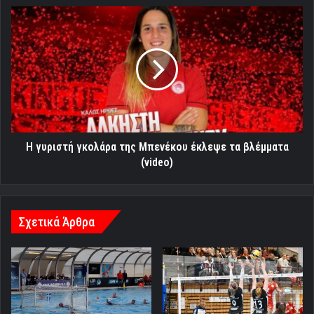
Η
γυριστή
γκολάρα
της
Μπενέκου
έκλεψε
τα
βλέμματα
(video)
Η γυριστή γκολάρα της Μπενέκου έκλεψε τα βλέμματα
(video)
Σχετικά Άρθρα