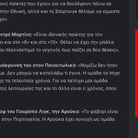
τους παίκτες που έχουν για να δουλέψουν πάνω σε
την Εθνική, αλλά και τη Σπόρτινγκ θέλαμε να είμαστε
χο».
Αντρέ Μαρτίνς:
«Είναι ιδανικός παίκτης για τον
ι και στο «8» και στο «10». Θέλει να έχει την μπάλα
ναι πλεονέκτημα το γεγονός πως παίζει σε δύο θέσεις».
πομάκρυνσή του στον Παναιτωλικό:
«Νομίζω δεν ήταν
με. Δεν μπορώ να καταλάβω τι έγινε. Η ομάδα τα πήγε
ς τα τελευταία χρόνια. Για να πετύχει μία ομάδα
πος λειτουργίας της και το άλλο είναι ο χρόνος, όπου
οφ του Γιουρόπα Λιγκ, την Αρούκα:
«Το φαβορί είναι
κά στην Πορτογαλία. Η Αρούκα έχει συνοχή ως ομάδα