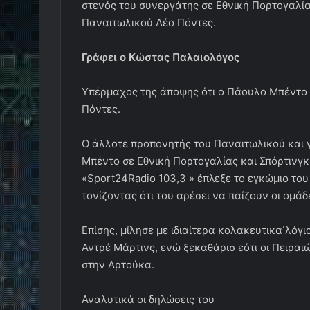
στενός του συνεργάτης σε Εθνική Πορτογαλία
Παναιτωλικού Λέο Πόντες.
Γράφει ο Κώστας Παλαιολόγος
Υπέρμαχος της άποψης ότι ο Πάουλο Μπέντο θ
Πόντες.
Ο άλλοτε προπονητής του Παναιτωλικού και γ
Μπέντο σε Εθνική Πορτογαλίας και Σπόρτινγ
«Sport24Radio 103,3 » έπλεξε το εγκώμιο τ
τονίζοντας ότι του αρέσει να παίζουν οι ομά
Επίσης, μίλησε με ιδιαίτερα κολακευτικα΄λόγ
Αντρέ Μάρτινς, ενώ ξεκαθάρισ εότι οι Πειραι
στην Αρτούκα.
Αναλυτικά οι δηλώσεις του