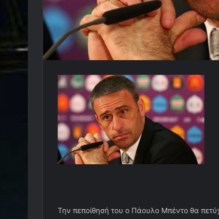
Την πεποίθησή του ο Πάουλο Μπέντο θα πετύ