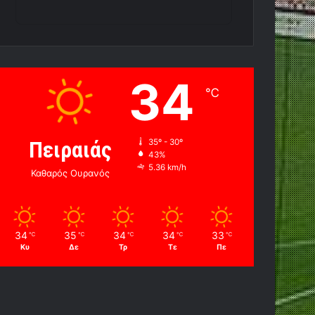
34
℃
Πειραιάς
35º - 30º
43%
5.36 km/h
Καθαρός Ουρανός
34
35
34
34
33
℃
℃
℃
℃
℃
Κυ
Δε
Τρ
Τε
Πε