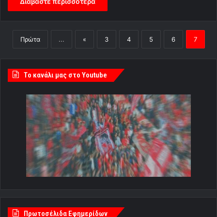
Διαβάστε περισσότερα
Πρώτα
...
«
3
4
5
6
7
Tο κανάλι μας στο Youtube
Πρωτοσέλιδα Εφημερίδων