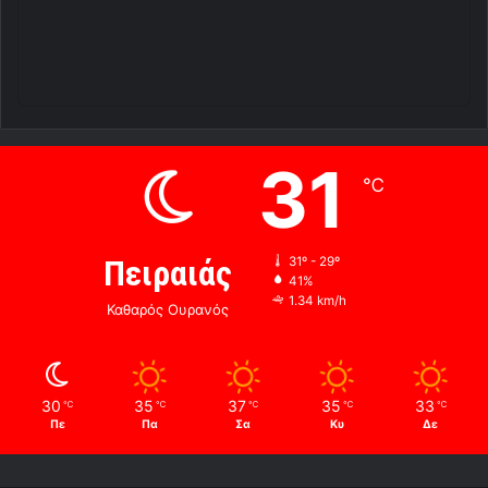
31
℃
Πειραιάς
31º - 29º
41%
1.34 km/h
Καθαρός Ουρανός
30
35
37
35
33
℃
℃
℃
℃
℃
Πε
Πα
Σα
Κυ
Δε