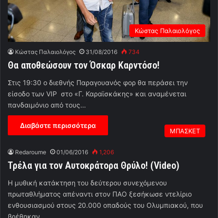
Κώστας Παλαιολόγος
Κώστας Παλαιολόγος
31/08/2016
734
Θα αποθεώσουν τον Όσκαρ Καρντόσο!
Στις 19:30 ο διεθνής Παραγουανός φορ θα περάσει την
είσοδο των VIP στο «Γ. Καραϊσκάκης» και αναμένεται
πανδαιμόνιο από τους…
Διαβάστε περισσότερα
ΜΠΑΣΚΕΤ
Redaroume
01/06/2016
1,206
Τρέλα για τον Αυτοκράτορα Θρύλο! (Video)
Η μυθική κατάκτηση του δεύτερου συνεχόμενου
πρωταθλήματος απέναντι στον ΠΑΟ ξεσήκωσε ντελίριο
ενθουσιασμού στους 20.000 οπαδούς του Ολυμπιακού, που
βρέθηκαν…