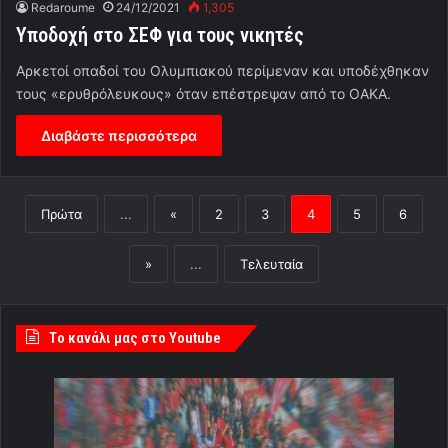
Redaroume
24/12/2021
1,305
Υποδοχή στο ΣΕΦ για τους νικητές
Αρκετοί οπαδοί του Ολυμπιακού περίμεναν και υποδέχθηκαν
τους «ερυθρόλευκους» όταν επέστρεψαν από το ΟΑΚΑ.
Διαβάστε περισσότερα
Πρώτα
...
«
2
3
4
5
6
»
...
Τελευταία
Tο κανάλι μας στο Youtube