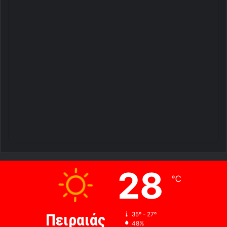
28
℃
Πειραιάς
35º - 27º
48%