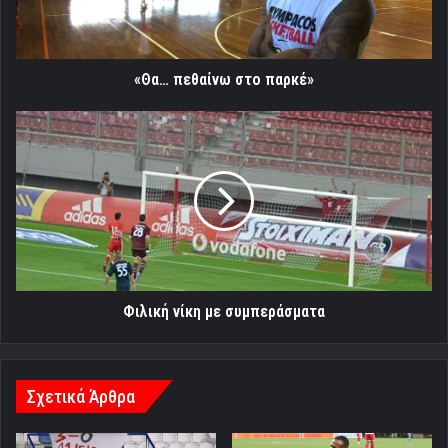
«Θα… πεθαίνω στο παρκέ»
Φιλική
νίκη
με
συμπεράσματα
Φιλική νίκη με συμπεράσματα
Σχετικά Άρθρα