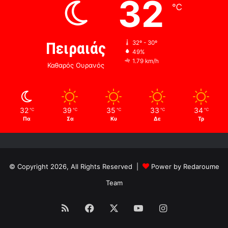
32
℃
Πειραιάς
32º - 30º
49%
1.79 km/h
Καθαρός Ουρανός
32
39
35
33
34
℃
℃
℃
℃
℃
Πα
Σα
Κυ
Δε
Τρ
© Copyright 2026, All Rights Reserved |
Power by Redaroume
Team
RSS
Facebook
X
YouTube
Instagram