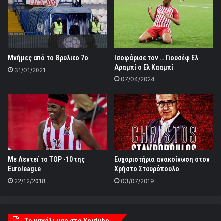
Μνήμες από το Θρυλικο 7ο
Iσοφάρισε τον … Γιουσέφ Ελ
Αραμπί ο Ελ Κααμπί
31/01/2021
07/04/2024
Με Λεντεϊ το TOP -10 της
Ευχαριστήρια ανακοίνωση στον
Euroleague
Χρήστο Σταυρόπουλο
22/12/2018
03/07/2019
Tο κανάλι μας στο Youtube