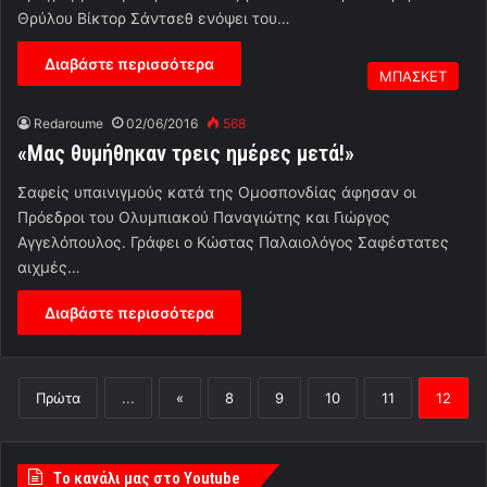
Θρύλου Βίκτορ Σάντσεθ ενόψει του…
Διαβάστε περισσότερα
ΜΠΑΣΚΕΤ
Redaroume
02/06/2016
568
«Μας θυμήθηκαν τρεις ημέρες μετά!»
Σαφείς υπαινιγμούς κατά της Ομοσπονδίας άφησαν οι
Πρόεδροι του Ολυμπιακού Παναγιώτης και Γιώργος
Αγγελόπουλος. Γράφει ο Κώστας Παλαιολόγος Σαφέστατες
αιχμές…
Διαβάστε περισσότερα
Πρώτα
...
«
8
9
10
11
12
Tο κανάλι μας στο Youtube