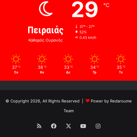
29
℃
Πειραιάς
37º - 27º
52%
0.45 km/h
Καθαρός Ουρανός
37
38
33
34
35
℃
℃
℃
℃
℃
Σα
Κυ
Δε
Τρ
Τε
© Copyright 2026, All Rights Reserved |
Power by Redaroume
Team
RSS
Facebook
X
YouTube
Instagram