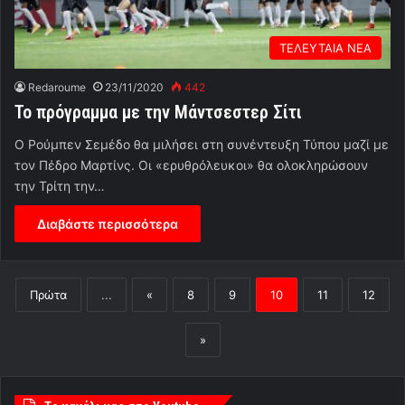
ΤΕΛΕΥΤΑΙΑ ΝΕΑ
Redaroume
23/11/2020
442
Το πρόγραμμα με την Μάντσεστερ Σίτι
Ο Ρούμπεν Σεμέδο θα μιλήσει στη συνέντευξη Τύπου μαζί με
τον Πέδρο Μαρτίνς. Οι «ερυθρόλευκοι» θα ολοκληρώσουν
την Τρίτη την…
Διαβάστε περισσότερα
Πρώτα
...
«
8
9
10
11
12
»