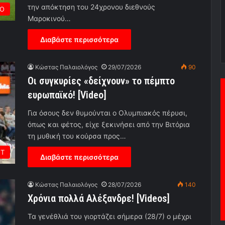
την απόκτηση του 24χρονου διεθνούς
ΡΟ
Μαροκινού…
Διαβάστε περισσότερα
Κώστας Παλαιολόγος
29/07/2026
90
Οι συγκυρίες «δείχνουν» το πέμπτο
ευρωπαϊκό! [Video]
Για όσους δεν θυμούνται ο Ολυμπιακός πέρυσι,
όπως και φέτος, είχε ξεκινήσει από την Βιτόρια
τη μυθική του κούρσα προς…
ΕΤ
Διαβάστε περισσότερα
Κώστας Παλαιολόγος
28/07/2026
140
Χρόνια πολλά Αλέξανδρε! [Videos]
Τα γενέθλιά του γιορτάζει σήμερα (28/7) ο μέχρι