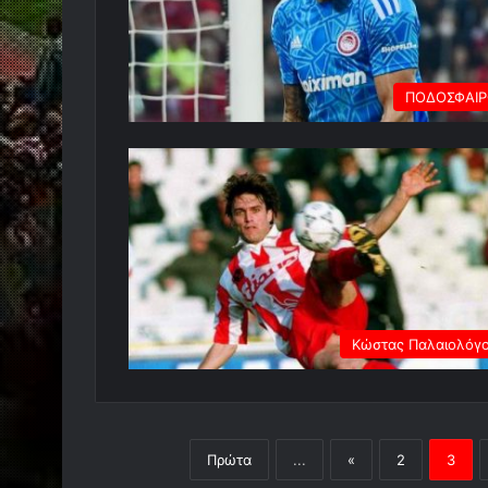
ΠΟΔΟΣΦΑΙ
Κώστας Παλαιολόγ
Πρώτα
...
«
2
3