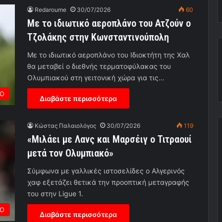
Redaroume
30/07/2026
60
Με το ιδιωτικό αεροπλάνο του Ατζούν ο
Τζολάκης στην Κωνσταντινούπολη
Με το ιδιωτικό αεροπλάνο του Ιδιοκτήτη της Χαλ
θα μεταβεί ο διεθνής τερματοφύλακας του
Ολυμπιακού στη γειτονική χώρα για τις…
ΡΟ
Διαβάστε περισσότερα
Κώστας Παλαιολόγος
30/07/2026
119
«Μιλάει με Λανς και Μαρσέιγ ο Τιτραουί
μετά τον Ολυμπιακό»
Σύμφωνα με γαλλικές ιστοσελίδες ο Αλγερινός
χαφ εξετάζει θετικά την προοπτική μεταγραφής
του στην Ligue 1.
ΙΟ
Διαβάστε περισσότερα