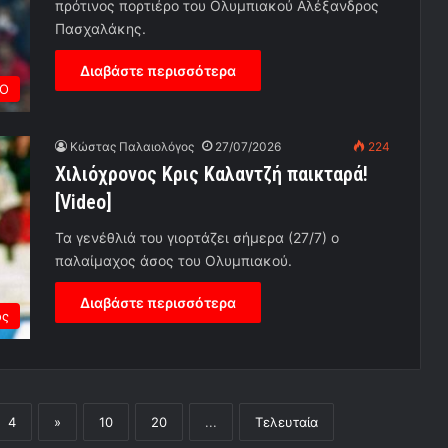
πρότινος πορτιέρο του Ολυμπιακού Αλέξανδρος
Πασχαλάκης.
Διαβάστε περισσότερα
ΡΟ
Κώστας Παλαιολόγος
27/07/2026
224
Χιλιόχρονος Κρις Καλαντζή παικταρά!
[Video]
Τα γενέθλιά του γιορτάζει σήμερα (27/7) ο
παλαίμαχος άσος του Ολυμπιακού.
Διαβάστε περισσότερα
ος
4
»
10
20
...
Τελευταία