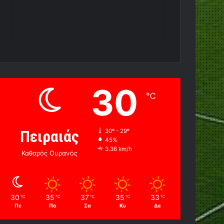
30
℃
Πειραιάς
30º - 29º
45%
3.36 km/h
Καθαρός Ουρανός
30
35
37
35
33
℃
℃
℃
℃
℃
Πε
Πα
Σα
Κυ
Δε