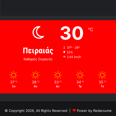
30
℃
Πειραιάς
37º - 28º
52%
2.64 km/h
Καθαρός Ουρανός
37
38
33
34
35
℃
℃
℃
℃
℃
Σα
Κυ
Δε
Τρ
Τε
© Copyright 2026, All Rights Reserved |
Power by Redaroume