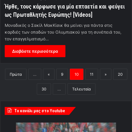
Ήρθε, τους κάρφωσε για μία επταετία και φεύγει
ως Πρωταθλητής Ευρώπης! [Videos]
Μοναδικός ο Σακίλ ΜακΚίσικ θα μείνει για πάντα στις
καρδιές των οπαδών του Ολυμπιακού για τη συνέπειά του,
τον επαγγελματισμό…
Διαβάστε περισσότερα
Πρώτα
...
«
9
10
11
»
20
30
...
Τελευταία
Tο κανάλι μας στο Youtube