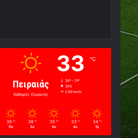
33
℃
Πειραιάς
36º - 31º
39%
0.89 km/h
Καθαρός Ουρανός
36
38
35
33
34
℃
℃
℃
℃
℃
Πα
Σα
Κυ
Δε
Τρ