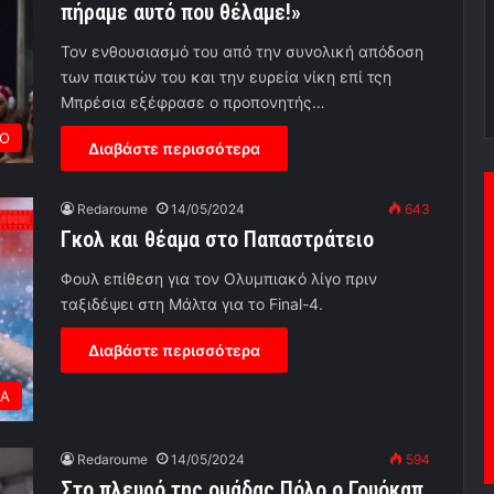
πήραμε αυτό που θέλαμε!»
Τον ενθουσιασμό του από την συνολική απόδοση
των παικτών του και την ευρεία νίκη επί τςη
Μπρέσια εξέφρασε ο προπονητής…
Ο
Διαβάστε περισσότερα
Redaroume
14/05/2024
643
Γκολ και θέαμα στο Παπαστράτειο
Φουλ επίθεση για τον Ολυμπιακό λίγο πριν
ταξιδέψει στη Μάλτα για το Final-4.
Διαβάστε περισσότερα
ΕΑ
Redaroume
14/05/2024
594
Στο πλευρό της ομάδας Πόλο ο Γουόκαπ