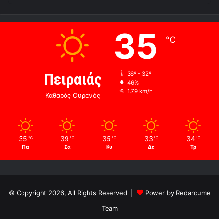
35
℃
Πειραιάς
36º - 32º
46%
1.79 km/h
Καθαρός Ουρανός
35
39
35
33
34
℃
℃
℃
℃
℃
Πα
Σα
Κυ
Δε
Τρ
© Copyright 2026, All Rights Reserved |
Power by Redaroume
Team