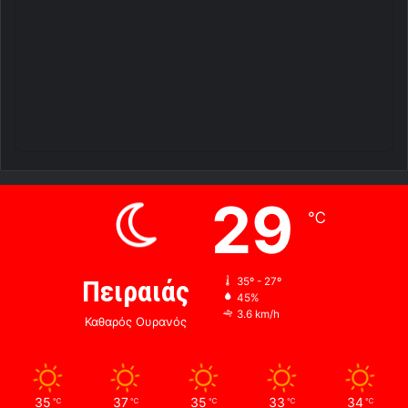
29
℃
Πειραιάς
35º - 27º
45%
3.6 km/h
Καθαρός Ουρανός
35
37
35
33
34
℃
℃
℃
℃
℃