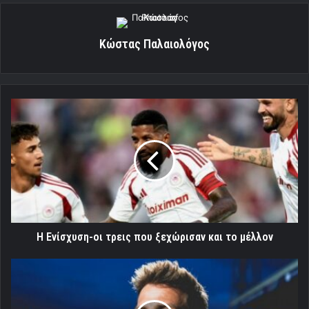
Κώστας Παλαιολόγος
Η
Ενίσχυση-
οι
τρεις
που
ξεχώρισαν
και
το
μέλλον
Η Ενίσχυση-οι τρεις που ξεχώρισαν και το μέλλον
Επέστρεψε
στην
Μπόντο
Γκλιμτ