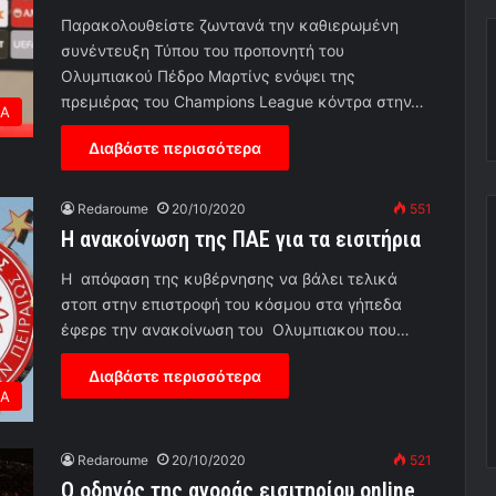
Παρακολουθείστε ζωντανά την καθιερωμένη
συνέντευξη Τύπου του προπονητή του
Ολυμπιακού Πέδρο Μαρτίνς ενόψει της
πρεμιέρας του Champions League κόντρα στην…
ΕΑ
Διαβάστε περισσότερα
Redaroume
20/10/2020
551
Η ανακοίνωση της ΠΑΕ για τα εισιτήρια
H απόφαση της κυβέρνησης να βάλει τελικά
στοπ στην επιστροφή του κόσμου στα γήπεδα
έφερε την ανακοίνωση του Ολυμπιακου που…
Διαβάστε περισσότερα
ΕΑ
Redaroume
20/10/2020
521
Ο οδηγός της αγοράς εισιτηρίου online