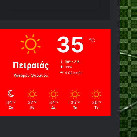
35
℃
Πειραιάς
36º - 31º
33%
4.02 km/h
Καθαρός Ουρανός
34
37
34
35
36
℃
℃
℃
℃
℃
Σα
Κυ
Δε
Τρ
Τε