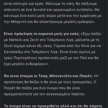
είναι επιτυχία για εμάς. Θέλουμε τη νίκη, θα παίξουμε
απέναντι σε ένα δυνατό και οργανωμένο αντίπαλο. Θα
κάνουμε ένα καλό ματς αύριο μετά και την εμφάνιση με
την Μπορντό και θα αποκτήσουμε μεγάλη εμπειρία».
Είναι πρόκληση το αυριανό ματς για εσάς;
«Έχω παίξει
με Νάποιλι και Ζενίτ στο Τσάμπιονς Λιγκ, μάλιστα με τη
Ζενίτ είχαμε κάνει έξι νίκες. Γύρισα από την Κίνα για να
ξαναπαίξω στο Τσάμπιονς Λιγκ. Είναι ένας όμιλος με
τρεις Πορτογάλους προπονητές μαζί με τον Πεπ και θα
έχει μεγάλο ενδιαφέρον».
Θα είναι έτοιμοι οι Τσαρ, Μπενεντέτο και Παγιέτ;
«Η
προπόνηση θα δείξει τι θα γίνει με τους τραυματίες. Ο
Παγιέτ θα παίξει για ένα όνειρο που θα γίνει
πραγματικότητα για τον συγκεκριμένο παίκτη».
Το όνειρο είναι να προκριθείτε αλλά και ότι θα πάρετε