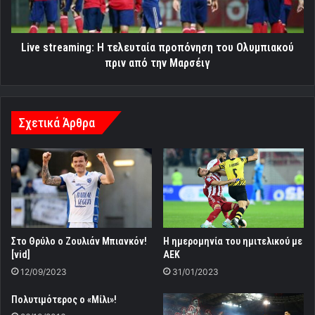
Ολυμπιακού
πριν
από
την
Live streaming: Η τελευταία προπόνηση του Ολυμπιακού
Μαρσέιγ
πριν από την Μαρσέιγ
Σχετικά Άρθρα
Στο Θρύλο ο Ζουλιάν Μπιανκόν!
Η ημερομηνία του ημιτελικού με
[vid]
ΑΕΚ
12/09/2023
31/01/2023
Πολυτιμότερος ο «Mίλι»!