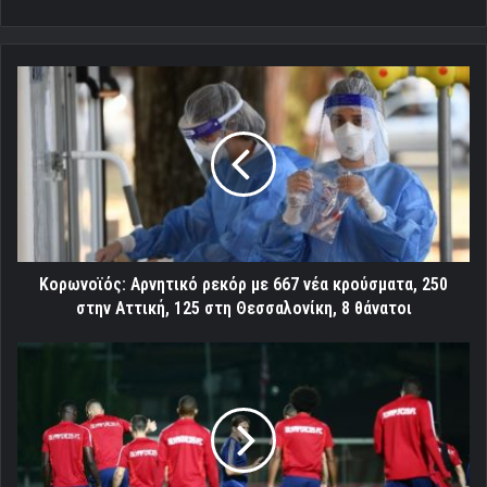
Κορωνοϊός:
Αρνητικό
ρεκόρ
με
667
νέα
κρούσματα,
250
στην
Αττική,
Κορωνοϊός: Αρνητικό ρεκόρ με 667 νέα κρούσματα, 250
125
στην Αττική, 125 στη Θεσσαλονίκη, 8 θάνατοι
στη
Θεσσαλονίκη,
Live
8
streaming:
θάνατοι
Η
τελευταία
προπόνηση
του