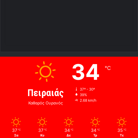
34
℃
Πειραιάς
37º - 30º
39%
2.68 km/h
Καθαρός Ουρανός
37
37
34
34
35
℃
℃
℃
℃
℃
Σα
Κυ
Δε
Τρ
Τε