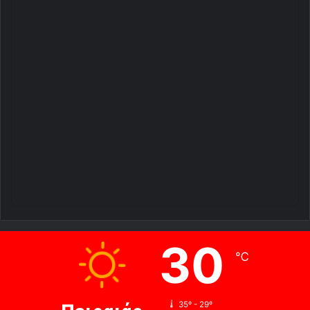
30
℃
35º - 29º