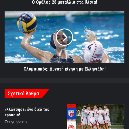
Ο Θρύλος 28 μετάλλια στα Ιλίσια!
Ολυμπιακός:
Δυνατή
κίνηση
με
Ελληνιάδη!
Ολυμπιακός: Δυνατή κίνηση με Ελληνιάδη!
Σχετικά Άρθρα
«Κλώτσησε» ένα δικό του
τρόπαιο!
17/05/2016