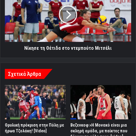
Θέτιδα
στο
ντεμπούτο
Μιτσέλι
Νίκησε τη Θέτιδα στο ντεμπούτο Μιτσέλι
Σχετικά Άρθρα
Θρυλική πρόκριση στην Πόλη με
Βεζενκοφ:«Η Μονακό είναι μια
ήρωα Τζολάκη! [Video]
σκληρή ομάδα, με παίκτες που