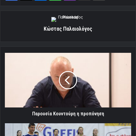
Κώστας Παλαιολόγος
Παρουσία
Κουντούρη
η
προπόνηση
Παρουσία Κουντούρη η προπόνηση
Νίκησε
τη