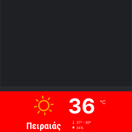
36
℃
Πειραιάς
37º - 30º
34%