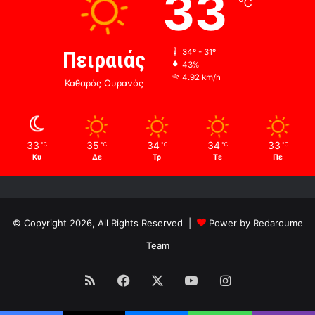
33
℃
Πειραιάς
34º - 31º
43%
4.92 km/h
Καθαρός Ουρανός
33
35
34
34
33
℃
℃
℃
℃
℃
Κυ
Δε
Τρ
Τε
Πε
© Copyright 2026, All Rights Reserved |
Power by Redaroume
Team
RSS
Facebook
X
YouTube
Instagram