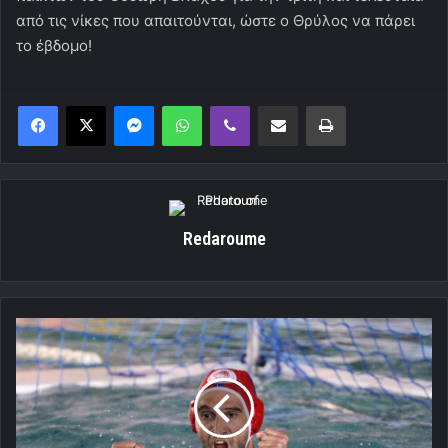
από τις νίκες που απαιτούνται, ώστε ο Θρύλος να πάρει
το έβδομο!
Messenger
WhatsApp
Viber
Κοινοποίηση μέσω ηλεκτρονικού ταχυδρομείου
Εκτύπωση
Redaroume
Πω
-πω
τι
κάνει
ένας
Πάβιτς