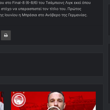
υ στο Final-8 (6-8/6) του Τσάμπιονς Λιγκ εκεί όπου
στόχο να υπερασπιστεί τον τίτλο του. Πρώτος
6ης Ιουνίου η Μπρέσια στο Ανόβερο της Γερμανίας.
ger
ινοποίηση μέσω ηλεκτρονικού ταχυδρομείου
Εκτύπωση
Ερυθρόλευκος
και
με
την...