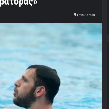
κράτορας»
1 minute read