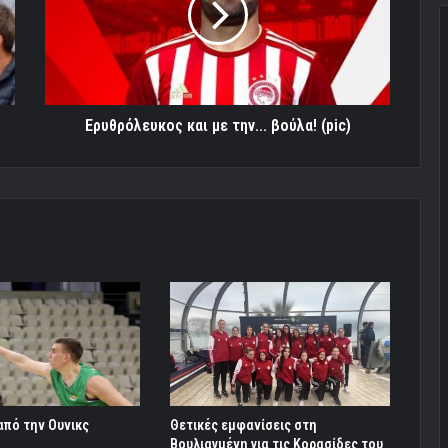
βούλα!
(pic)
Ερυθρόλευκος και με την... βούλα! (pic)
από την Ουνικς
Θετικές εμφανίσεις στη
Βουλιαγμένη για τις Κορασίδες του