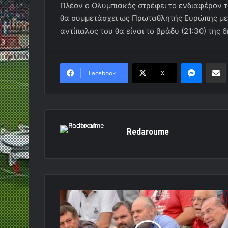
Πλέον ο Ολυμπιακός στρέφει το ενδιαφέρον το
θα συμμετάσχει ως Πρωταθλητής Ευρώπης με 
αντίπαλος του θα είναι το βράδυ (21:30) της 
Messen
Κο
Facebook
X
Redaroume
Στη
μάχη
τίτλου
με