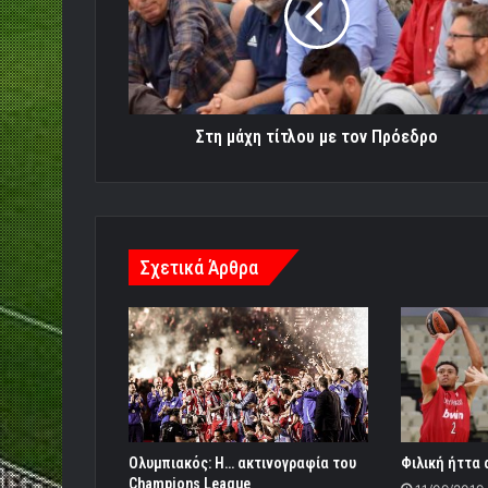
τον
Πρόεδρο
Στη μάχη τίτλου με τον Πρόεδρο
Σχετικά Άρθρα
Ολυμπιακός: Η… ακτινογραφία του
Φιλική ήττα 
Champions League