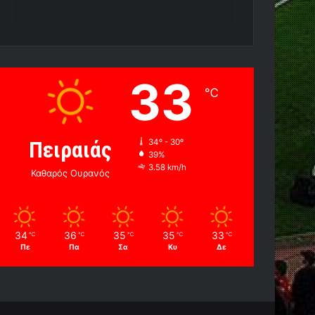
33
℃
Πειραιάς
34º - 30º
39%
3.58 km/h
Καθαρός Ουρανός
34
36
35
35
33
℃
℃
℃
℃
℃
Πε
Πα
Σα
Κυ
Δε