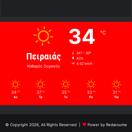
34
℃
Πειραιάς
34º - 30º
40%
4.92 km/h
Καθαρός Ουρανός
34
37
35
33
31
℃
℃
℃
℃
℃
Δε
Τρ
Τε
Πε
Πα
© Copyright 2026, All Rights Reserved |
Power by Redaroume