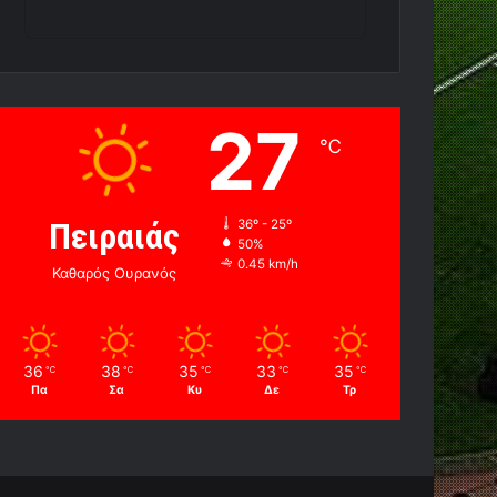
27
℃
Πειραιάς
36º - 25º
50%
0.45 km/h
Καθαρός Ουρανός
36
38
35
33
35
℃
℃
℃
℃
℃
Πα
Σα
Κυ
Δε
Τρ