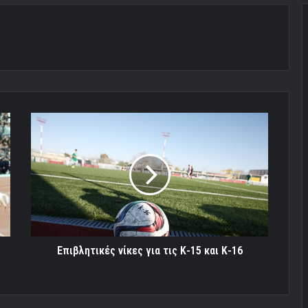
Επιβλητικές
νίκες
για
τις
Κ-15
και
Κ-16
Επιβλητικές νίκες για τις Κ-15 και Κ-16