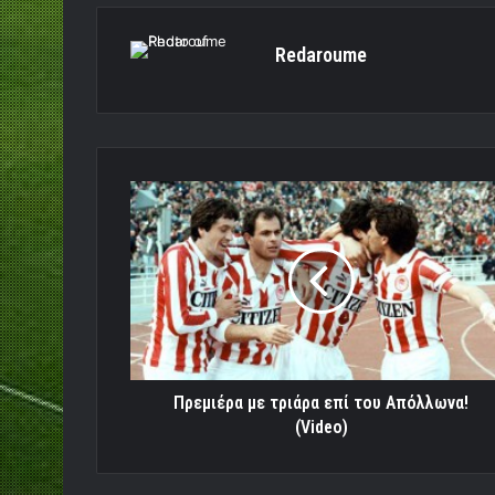
Redaroume
Πρεμιέρα
με
τριάρα
επί
του
Απόλλωνα!
(Video)
Πρεμιέρα με τριάρα επί του Απόλλωνα!
(Video)