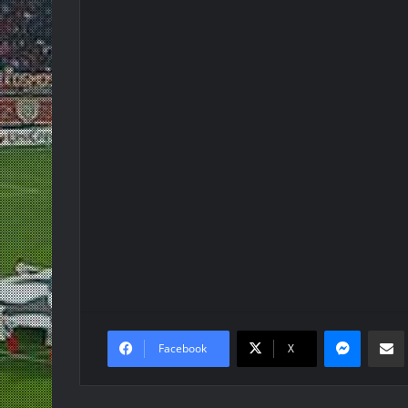
Messen
Κο
Facebook
X