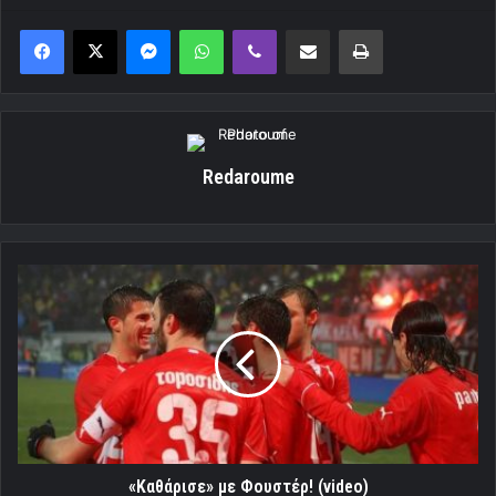
Messenger
WhatsApp
Viber
Κοινοποίηση μέσω ηλεκτρονικού ταχυδρομείου
Εκτύπωση
Redaroume
«Καθάρισε»
με
Φουστέρ!
(video)
«Καθάρισε» με Φουστέρ! (video)