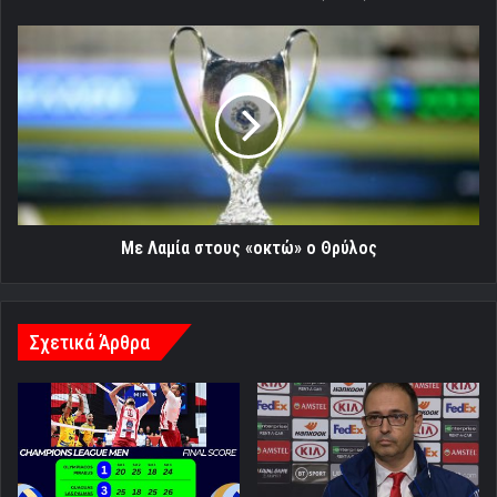
Με
Λαμία
στους
«οκτώ»
ο
Θρύλος
Με Λαμία στους «οκτώ» ο Θρύλος
Σχετικά Άρθρα