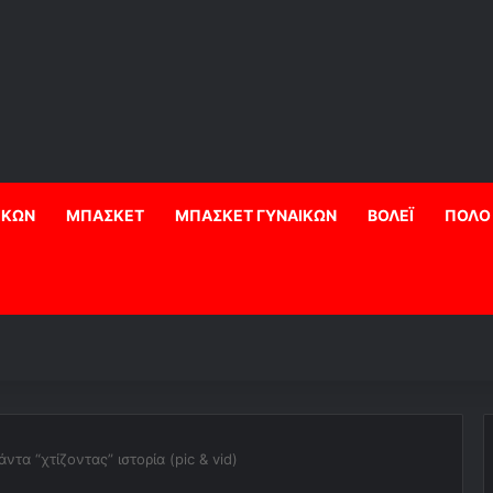
ΙΚΩΝ
ΜΠΑΣΚΕΤ
ΜΠΑΣΚΕΤ ΓΥΝΑΙΚΩΝ
ΒΟΛΕΪ
ΠΟΛΟ
πάντα “χτίζοντας” ιστορία (pic & vid)