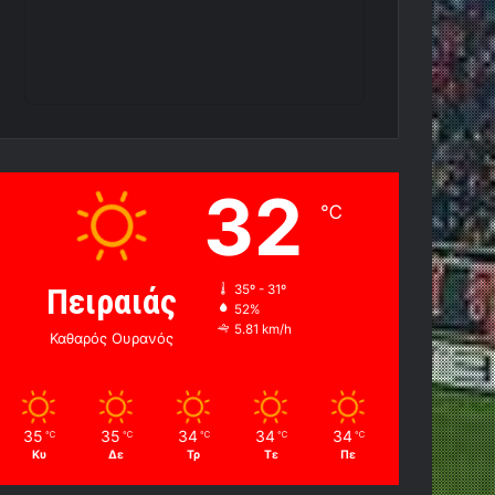
32
℃
Πειραιάς
35º - 31º
52%
5.81 km/h
Καθαρός Ουρανός
35
35
34
34
34
℃
℃
℃
℃
℃
Κυ
Δε
Τρ
Τε
Πε