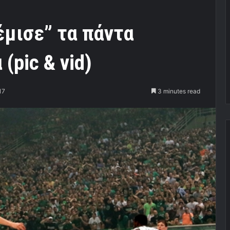
ρέμισε” τα πάντα
(pic & vid)
17
3 minutes read