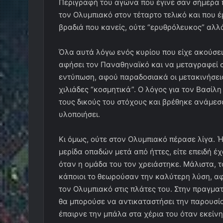
Περιγραφή του αγώνα που έγινε σαν σήμερα 
τον Ολυμπιακό στον τέταρτο τελικό και που έ
βραδιά που κανείς, ούτε “ερυθρόλευκος” αλλά
Όλα αυτά λόγω ενός κυρίου που είχε ακούσε
αφήσει τον Παναθηναϊκό και να μεταγραφεί σ
εντύπωση, αφού παραδοσιακά οι μετακινήσεις
χιλιάδες “κοσμητικά”. Ο λόγος για τον Βασίλ
τους δικούς του στόχους και βρέθηκε ανάμεσ
υλοποιήσει.
Κι όμως, ούτε στον Ολυμπιακό πέρασε λίγα. Ή
μερίδα οπαδών μετά από ήττες, είτε επειδή έχ
όταν η ομάδα του τον χρειάστηκε. Μάλιστα, το
κάποιοι το θεωρούσαν την καλύτερη λύση, αφ
τον Ολυμπιακό στις πλάτες του. Στην πραγματ
θα μπορούσε να αντικαταστήσει την παρουσία
έπαιρνε την μπάλα στα χέρια του όταν εκείνη