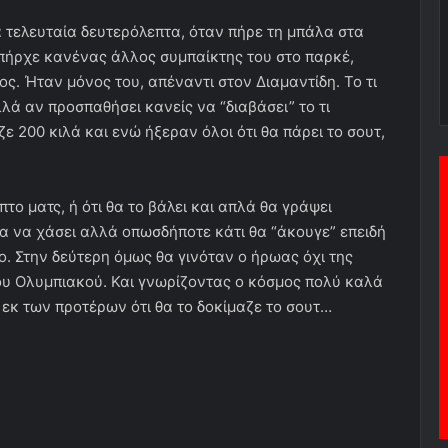
τα τελευταία δευτερόλεπτα, όταν πήρε τη μπάλα στα
 υπήρχε κανένας άλλος συμπαίκτης του στο παρκέ,
ς. Ήταν μόνος του, απέναντι στον Διαμαντίδη. Το τι
λλά αν προσπαθήσει κανείς να “διαβάσει” το τι
ε 200 κιλά και ενώ ήξεραν όλοι ότι θα πάρει το σουτ,
πτο ματς, ή ότι θα το βάλει και απλά θα γράψει
οτα να χάσει αλλά οπωσδήποτε κάτι θα “άκουγε” επειδή
το. Στην δεύτερη όμως θα γινόταν ο ήρωας όχι της
του Ολυμπιακού. Και γνωρίζοντας ο κόσμος πολύ καλά
ε εκ των προτέρων ότι θα το δοκίμαζε το σουτ…