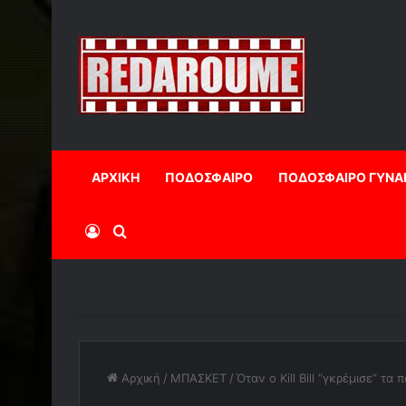
ΑΡΧΙΚΗ
ΠΟΔΟΣΦΑΙΡΟ
ΠΟΔΟΣΦΑΙΡΟ ΓΥΝΑ
Log In
Αναζήτηση
Αρχική
/
ΜΠΑΣΚΕΤ
/
Όταν ο Kill Bill “γκρέμισε” τα 