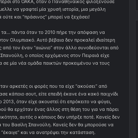
πέρσι στο ΟΑΚΑ, όταν ο Παναθηναϊκός φιλοξενούσε
μελλε να γραφτεί μία χρυσή ιστορία, μια μεγάλη
 ούτε και “πράσινος” μπορεί να ξεχάσει!
ι τα… πάντα όταν το 2010 πήρε την απόφαση να
τον Ολυμπιακό. Αυτό βέβαια δεν προκαλεί ιδιαίτερη
 από τον έναν “αιώνιο” στον άλλο συνοδεύονται από
η Σπανούλη, ο οποίος ερχόμενος στον Πειραιά είχε
α σε μία νέα ομάδα παικτών προκειμένου να τους
ταν αρκετές οι φορές που τα είχε “ακούσει” από
ασε κάποιο σουτ, είτε επειδή έκανε ένα κακό παιχνίδι
 2013, όταν είχε ακουστεί ότι επρόκειτο να φύγει,
ού θα ερχόταν ένας άλλος στη θέση του για να πάρει
ικότητα, αυτός ο κάποιος δεν υπήρξε ποτέ. Κανείς δεν
 του Βασίλη Σπανούλη. Κανείς δεν θα μπορούσε να
 “έκαιγε” και να ανατρέψει την κατάσταση.