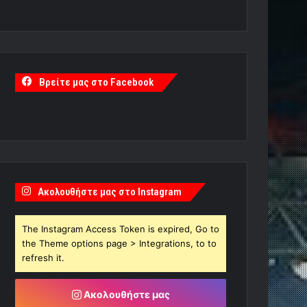
Βρείτε μας στο Facebook
Ακολουθήστε μας στο Instagram
The Instagram Access Token is expired, Go to
the Theme options page > Integrations, to to
refresh it.
Ακολουθήστε μας