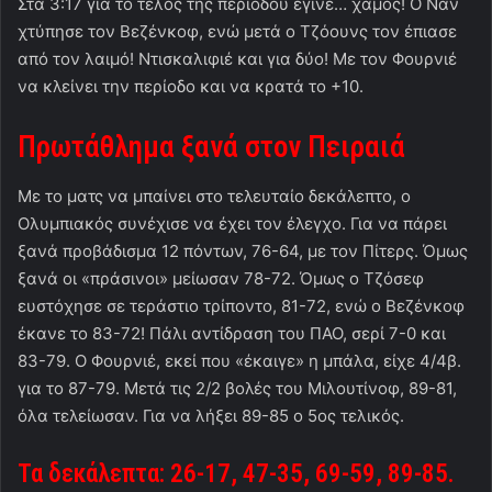
Στα 3:17 για το τέλος της περιόδου έγινε… χαμός! Ο Ναν
χτύπησε τον Βεζένκοφ, ενώ μετά ο Τζόουνς τον έπιασε
από τον λαιμό! Ντισκαλιφιέ και για δύο! Με τον Φουρνιέ
να κλείνει την περίοδο και να κρατά το +10.
Πρωτάθλημα ξανά στον Πειραιά
Με το ματς να μπαίνει στο τελευταίο δεκάλεπτο, ο
Ολυμπιακός συνέχισε να έχει τον έλεγχο. Για να πάρει
ξανά προβάδισμα 12 πόντων, 76-64, με τον Πίτερς. Όμως
ξανά οι «πράσινοι» μείωσαν 78-72. Όμως ο Τζόσεφ
ευστόχησε σε τεράστιο τρίποντο, 81-72, ενώ ο Βεζένκοφ
έκανε το 83-72! Πάλι αντίδραση του ΠΑΟ, σερί 7-0 και
83-79. Ο Φουρνιέ, εκεί που «έκαιγε» η μπάλα, είχε 4/4β.
για το 87-79. Μετά τις 2/2 βολές του Μιλουτίνοφ, 89-81,
όλα τελείωσαν. Για να λήξει 89-85 ο 5ος τελικός.
Τα δεκάλεπτα: 26-17, 47-35, 69-59, 89-85.