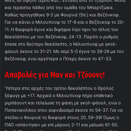
Ματς σε υψηλό τέμπο και… ένταση από το τζάμπολ. Αλλά
και τεράστιο πάθος από την ομάδα του Μπαρτζώκα.
Καθώς προηγήθηκε 9-2 με Φουρνιέ (5π.) και Βεζένκοφ.
Για να κάνει ο Μιλουτίνοφ το 17-8 και ο Βεζένκοφ το 20-
11. Η διαφορά έγινε και διψήφια λίγο πριν το τέλος του
δεκαλέπτου με τον Βεζένκοφ, 24-13. Παρότι ο ρυθμός
έπεσε στο δεύτερο δεκάλεπτο, ο Μιλουτίνοφ με γκολ-
φάουλ έκανε το 31-21. Με σερί 5-0 έγινε το 38-26 με τον
Βεζένκοφ, ενώ αργότερα ο Πίτερς έκανε το 47-33.
Αποβολές για Ναν και Τζόουνς!
Ύστερα στις αρχές του τρίτου δεκαλέπτου ο Θρύλος
ξέφυγε με +17. Αρχικά ο Μιλουτίνοφ πήρε επιθετικό
ριμπάουντ και τελείωσε τη φάση με γκολ-φάουλ, ενώ ο
Παπανικολάου στον αιφνιδιασμό έκανε το 54-37. Για να
στείλει ο Φουρνιέ τη διαφορά στους 20, 59-39! Όμως ο
ΠΑΟ «απάντησε» με επί μέρους 2-11 και μείωσε 61-50.