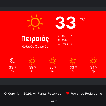
33
℃
Πειραιάς
34º - 32º
38%
1.79 km/h
Καθαρός Ουρανός
33
39
35
33
34
℃
℃
℃
℃
℃
Πα
Σα
Κυ
Δε
Τρ
© Copyright 2026, All Rights Reserved |
Power by Redaroume
Team