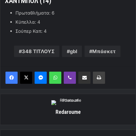
ΧΑΝΤΜΠΟΛ (14
)
Πρωταθλήματα: 6
Κύπελλα: 4
Σούπερ Καπ: 4
348 ΤΙΤΛΟΥΣ
gbl
Μπάσκετ
Messenger
WhatsApp
Viber
Κοινοποίηση μέσω ηλεκτρονικού ταχυδρομείου
Εκτύπωση
Redaroume