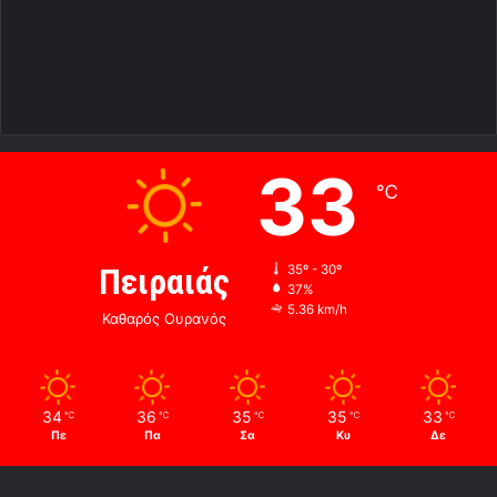
33
℃
Πειραιάς
35º - 30º
37%
5.36 km/h
Καθαρός Ουρανός
34
36
35
35
33
℃
℃
℃
℃
℃
Πε
Πα
Σα
Κυ
Δε