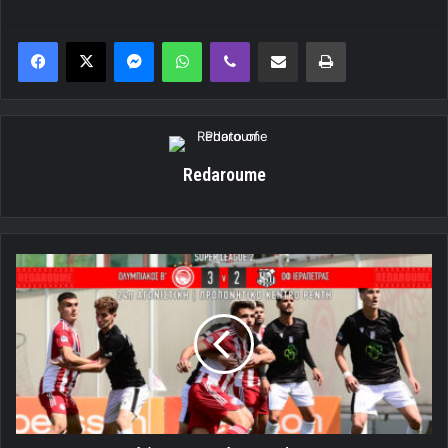
Messenger
WhatsApp
Viber
Κοινοποίηση μέσω ηλεκτρονικού ταχυδρομείου
Εκτύπωση
Redaroume
Αλύγιστος
ο
Ολυμπιακός
Β'!