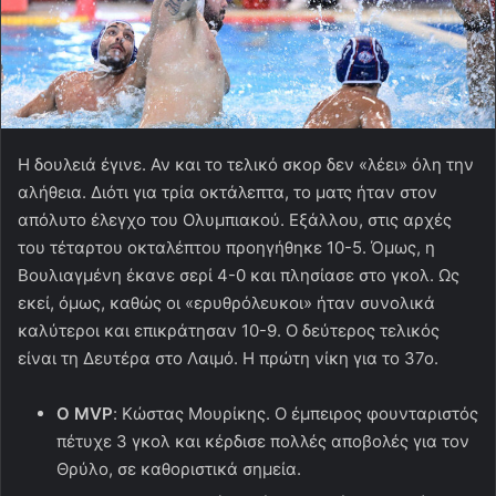
Η δουλειά έγινε. Αν και το τελικό σκορ δεν «λέει» όλη την
αλήθεια. Διότι για τρία οκτάλεπτα, το ματς ήταν στον
απόλυτο έλεγχο του Ολυμπιακού. Εξάλλου, στις αρχές
του τέταρτου οκταλέπτου προηγήθηκε 10-5. Όμως, η
Βουλιαγμένη έκανε σερί 4-0 και πλησίασε στο γκολ. Ως
εκεί, όμως, καθώς οι «ερυθρόλευκοι» ήταν συνολικά
καλύτεροι και επικράτησαν 10-9. Ο δεύτερος τελικός
είναι τη Δευτέρα στο Λαιμό. Η πρώτη νίκη για το 37ο.
O MVP
: Κώστας Μουρίκης. Ο έμπειρος φουνταριστός
πέτυχε 3 γκολ και κέρδισε πολλές αποβολές για τον
Θρύλο, σε καθοριστικά σημεία.