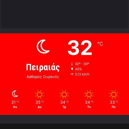
32
℃
Πειραιάς
32º - 30º
46%
3.13 km/h
Καθαρός Ουρανός
31
35
34
34
33
℃
℃
℃
℃
℃
Κυ
Δε
Τρ
Τε
Πε