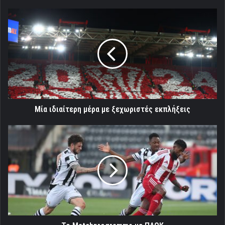
Μία
ιδιαίτερη
μέρα
με
ξεχωριστές
εκπλήξεις
Μία ιδιαίτερη μέρα με ξεχωριστές εκπλήξεις
Το
Matchprogramme
με
ΠΑΟΚ