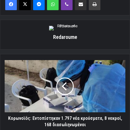
Redaroume
Κορωνοϊός:
Εντοπίστηκαν
1.797
νέα
κρούσματα,
8
νεκροί,
168
διασωληνωμένοι
Κορωνοϊός: Εντοπίστηκαν 1.797 νέα κρούσματα, 8 νεκροί,
168 διασωληνωμένοι