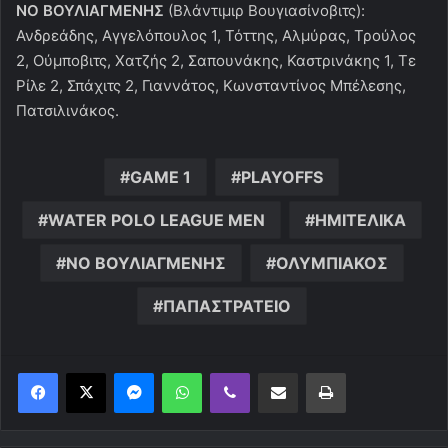
ΝΟ ΒΟΥΛΙΑΓΜΕΝΗΣ
(Βλάντιμιρ Βουγιασίνοβιτς):
Ανδρεάδης, Αγγελόπουλος 1, Τόττης, Αλμύρας, Τρούλος
2, Ούμποβιτς, Χατζής 2, Σαπουνάκης, Καστρινάκης 1, Τε
Ρίλε 2, Σπάχιτς 2, Γιαννάτος, Κωνσταντίνος Μπέλεσης,
Πατσιλινάκος.
GAME 1
PLAYOFFS
WATER POLO LEAGUE MEN
ΗΜΙΤΕΛΙΚΑ
ΝΟ ΒΟΥΛΙΑΓΜΕΝΗΣ
ΟΛΥΜΠΙΑΚΟΣ
ΠΑΠΑΣΤΡΑΤΕΙΟ
Messenger
WhatsApp
Viber
Κοινοποίηση μέσω ηλεκτρονικού ταχυδρομείου
Εκτύπωση