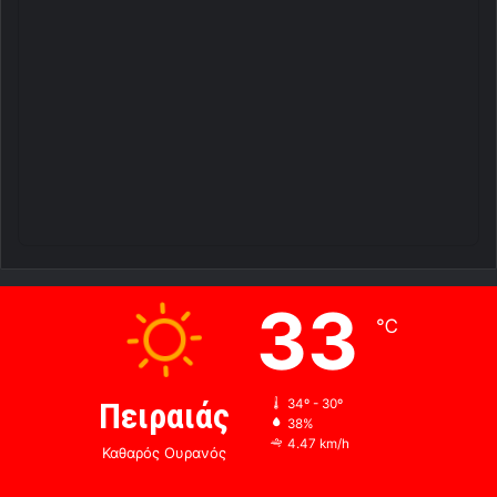
33
℃
Πειραιάς
34º - 30º
38%
4.47 km/h
Καθαρός Ουρανός