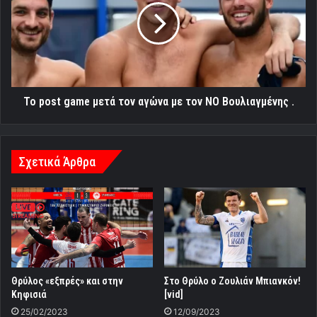
μετά
τον
αγώνα
με
τον
ΝΟ
Βουλιαγμένης
Το post game μετά τον αγώνα με τον ΝΟ Βουλιαγμένης .
.
Σχετικά Άρθρα
Θρύλος «εξπρές» και στην
Στο Θρύλο ο Ζουλιάν Μπιανκόν!
Κηφισιά
[vid]
25/02/2023
12/09/2023