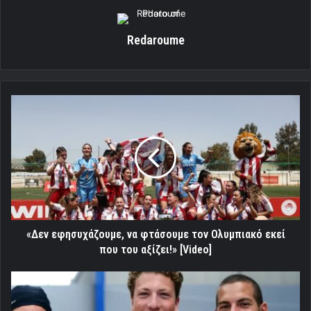
Redaroume
«Δεν
εφησυχάζουμε,
να
φτάσουμε
τον
Ολυμπιακό
εκεί
που
του
αξίζει!»
«Δεν εφησυχάζουμε, να φτάσουμε τον Ολυμπιακό εκεί
[Video]
που του αξίζει!» [Video]
Το
post
game