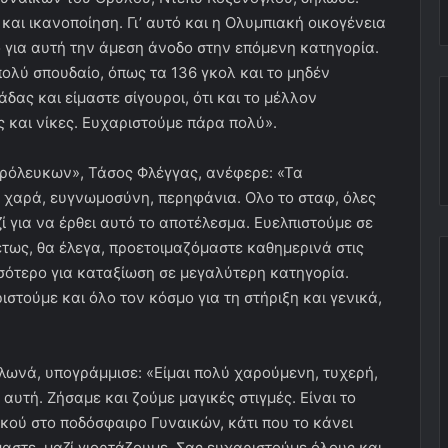
και ικανοποίηση. Γι’ αυτό και η Ολυμπιακή οικογένεια
ίο για αυτή την άμεση άνοδο στην επόμενη κατηγορία.
ολύ σπουδαίο, όπως τα 136 γκολ και το μηδέν
άδας και είμαστε σίγουροι, ότι και το μέλλον
ς και νίκες. Ευχαριστούμε πάρα πολύ».
θρόλευκων», Τάσος Φλέγγας, ανέφερε: «Τα
 χαρά, ευγνωμοσύνη, περηφάνια. Ολο το σταφ, όλες
ζί για να έρθει αυτό το αποτέλεσμα. Ευελπιστούμε σε
τως, θα έλεγα, προετοιμαζόμαστε καθημερινά στις
σότερο για καταξίωση σε μεγαλύτερη κατηγορία.
στούμε και όλο τον κόσμο για τη στήριξη και γενικά,
ωνά, υπογράμμισε: «Είμαι πολύ χαρούμενη, τυχερή,
υτή. Ζήσαμε και ζούμε μαγικές στιγμές. Είναι το
ού στο ποδόσφαιρο Γυναικών, κάτι που το κάνει
αστε, μαζί γιορτάζουμε. Σας ευχαριστούμε όλους και