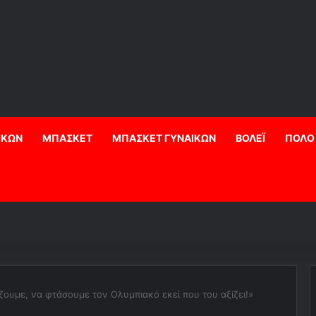
ΙΚΩΝ
ΜΠΑΣΚΕΤ
ΜΠΑΣΚΕΤ ΓΥΝΑΙΚΩΝ
ΒΟΛΕΪ
ΠΟΛΟ
ουμε, να φτάσουμε τον Ολυμπιακό εκεί που του αξίζει!»