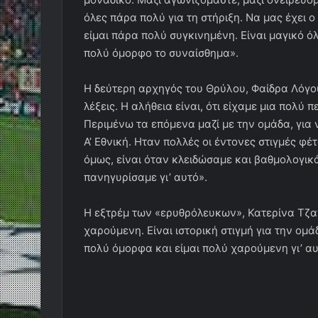
όλες πάρα πολύ για τη στήριξη. Να μας έχει ο
είμαι πάρα πολύ συγκινημένη. Είναι μαγικό όλ
πολύ όμορφο το συναίσθημα».
Η δεύτερη αρχηγός του Θρύλου, Φαίδρα Λόγου
λέξεις. Η αλήθεια είναι, ότι είχαμε μια πολύ
Περιμένω τα επόμενα μαζί με την ομάδα, για 
Α’ Εθνική. Ηταν πολλές οι έντονες στιγμές φέ
όμως, είναι όταν κλειδώσαμε και βαθμολογικά
πανηγυρίσαμε γι’ αυτό».
Η εξτρέμ των «ερυθρόλευκων», Κατερίνα Τζαν
χαρούμενη. Είναι ιστορική στιγμή για την ομ
πολύ όμορφα και είμαι πολύ χαρούμενη γι’ αυ