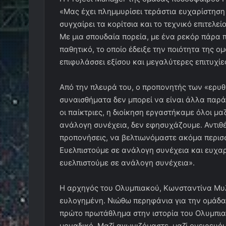
«Μας έχει πλημμυρίσει τεράστια ευχαρίστηση 
συγχαίρει τα κορίτσια και το τεχνικό επιτελε
Με μια σπουδαία πορεία, με ένα ρεκόρ πάρα π
παθητικό, το οποίο έδειξε την ποιότητα της ομ
επιφυλάσσει εξίσου και μεγαλύτερες επιτυχίε
Από την πλευρά του, ο προπονητής των «ερυ
συναισθήματα δεν μπορεί να είναι άλλα παρά
οι παίκτριες, η διοίκηση εργαστήκαμε όλοι μα
ανάλογη συνέχεια, δεν εφησυχάζουμε. Αντιθέ
προπονήσεις, να βελτιωνόμαστε ακόμα περισ
Ευελπιστούμε σε ανάλογη συνέχεια και ευχαρι
ευελπιστούμε σε ανάλογη συνέχεια».
Η αρχηγός του Ολυμπιακού, Κωνσταντίνα Μυλ
ευλογημένη. Νιώθω περηφάνια για την ομάδα α
πρώτο πρωτάθλημα στην ιστορία του Ολυμπιακ
μοναδικό. Μαζί αγωνιζόμαστε, μαζί ονειρευόμ