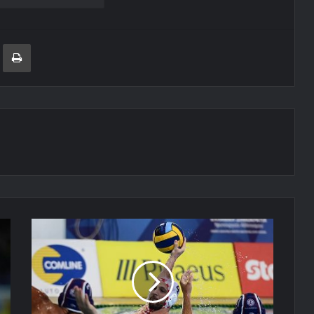
ger
ινοποίηση μέσω ηλεκτρονικού ταχυδρομείου
Εκτύπωση
Ολυμπιακός:
Επιβλητικό
πρώτο
βήμα