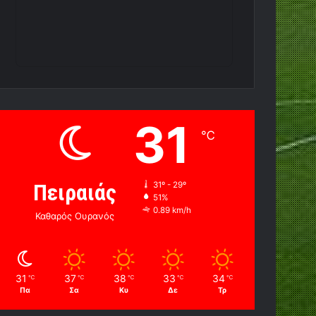
31
℃
Πειραιάς
31º - 29º
51%
0.89 km/h
Καθαρός Ουρανός
31
37
38
33
34
℃
℃
℃
℃
℃
Πα
Σα
Κυ
Δε
Τρ