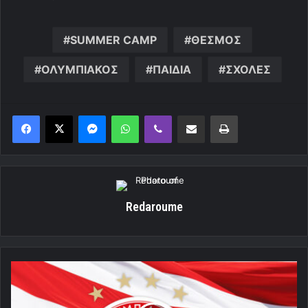
SUMMER CAMP
ΘΕΣΜΟΣ
ΟΛΥΜΠΙΑΚΟΣ
ΠΑΙΔΙΑ
ΣΧΟΛΕΣ
Messenger
WhatsApp
Viber
Κοινοποίηση μέσω ηλεκτρονικού ταχυδρομείου
Εκτύπωση
Redaroume
Σημαντική
ενημέρωση
για