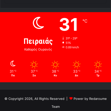
31
℃
Πειραιάς
31º - 29º
51%
0.89 km/h
Καθαρός Ουρανός
31
37
38
33
34
℃
℃
℃
℃
℃
Πα
Σα
Κυ
Δε
Τρ
© Copyright 2026, All Rights Reserved |
Power by Redaroume
Team