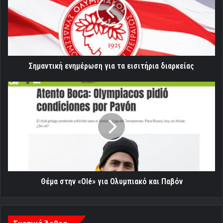
τα
εισιτήρια
διαρκείας
Σημαντική ενημέρωση για τα εισιτήρια διαρκείας
Θέμα
στην
«Olé»
για
Ολυμπιακό
και
Παβόν
Θέμα στην «Olé» για Ολυμπιακό και Παβόν