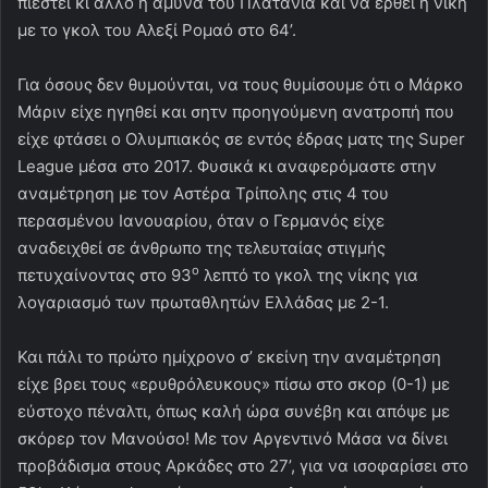
πιεστεί κι άλλο η άμυνα του Πλατανιά και να έρθει η νίκη
με το γκολ του Αλεξί Ρομαό στο 64’.
Για όσους δεν θυμούνται, να τους θυμίσουμε ότι ο Μάρκο
Μάριν είχε ηγηθεί και σητν προηγούμενη ανατροπή που
είχε φτάσει ο Ολυμπιακός σε εντός έδρας ματς της Super
League μέσα στο 2017. Φυσικά κι αναφερόμαστε στην
αναμέτρηση με τον Αστέρα Τρίπολης στις 4 του
περασμένου Ιανουαρίου, όταν ο Γερμανός είχε
αναδειχθεί σε άνθρωπο της τελευταίας στιγμής
ο
πετυχαίνοντας στο 93
λεπτό το γκολ της νίκης για
λογαριασμό των πρωταθλητών Ελλάδας με 2-1.
Και πάλι το πρώτο ημίχρονο σ’ εκείνη την αναμέτρηση
είχε βρει τους «ερυθρόλευκους» πίσω στο σκορ (0-1) με
εύστοχο πέναλτι, όπως καλή ώρα συνέβη και απόψε με
σκόρερ τον Μανούσο! Με τον Αργεντινό Μάσα να δίνει
προβάδισμα στους Αρκάδες στο 27’, για να ισοφαρίσει στο