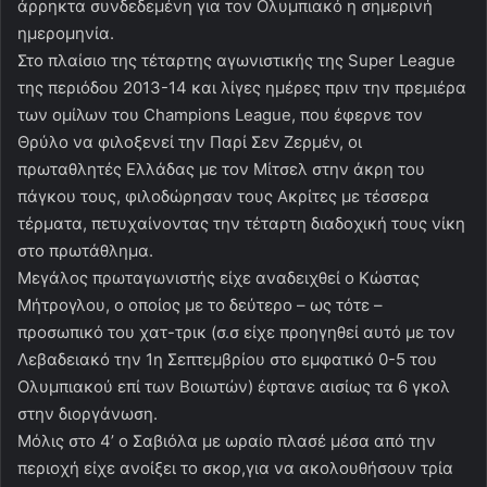
άρρηκτα συνδεδεμένη για τον Ολυμπιακό η σημερινή
ημερομηνία.
Στο πλαίσιο της τέταρτης αγωνιστικής της Super League
της περιόδου 2013-14 και λίγες ημέρες πριν την πρεμιέρα
των ομίλων του Champions League, που έφερνε τον
Θρύλο να φιλοξενεί την Παρί Σεν Ζερμέν, οι
πρωταθλητές Ελλάδας με τον Μίτσελ στην άκρη του
πάγκου τους, φιλοδώρησαν τους Ακρίτες με τέσσερα
τέρματα, πετυχαίνοντας την τέταρτη διαδοχική τους νίκη
στο πρωτάθλημα.
Μεγάλος πρωταγωνιστής είχε αναδειχθεί ο Κώστας
Μήτρογλου, ο οποίος με το δεύτερο – ως τότε –
προσωπικό του χατ-τρικ (σ.σ είχε προηγηθεί αυτό με τον
Λεβαδειακό την 1η Σεπτεμβρίου στο εμφατικό 0-5 του
Ολυμπιακού επί των Βοιωτών) έφτανε αισίως τα 6 γκολ
στην διοργάνωση.
Μόλις στο 4’ ο Σαβιόλα με ωραίο πλασέ μέσα από την
περιοχή είχε ανοίξει το σκορ,για να ακολουθήσουν τρία