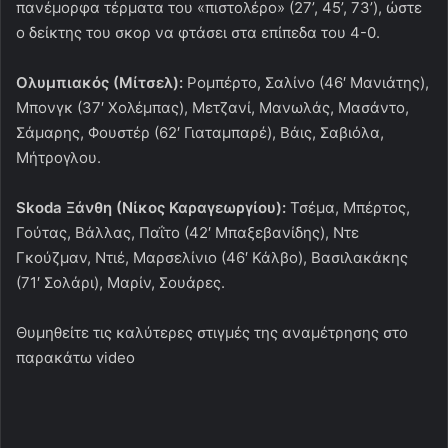
πανέμορφα τέρματα του «πιστολέρο» (27’, 45’, 73’), ώστε
ο δείκτης του σκορ να φτάσει στα επίπεδα του 4-0.
Ολυμπιακός (Μίτσελ):
Ρομπέρτο, Σαλίνο (46′ Μανιάτης),
Μπονγκ (37′ Χολέμπας), Μετζανί, Μανωλάς, Μασάντο,
Σάμαρης, Φουστέρ (62′ Γιαταμπαρέ), Βάις, Σαβιόλα,
Μήτρογλου.
Skoda Ξάνθη (Νίκος Καραγεωργίου):
Τσέμα, Μπέρτος,
Γούτας, Βάλλας, Παΐτο (42′ Μπαξεβανίδης), Ντε
Γκούζμαν, Ντιέ, Μαρσελίνιο (46′ Κάλβο), Βασιλακάκης
(71′ Σολάρι), Μαρίν, Σουάρες.
Θυμηθείτε τις καλύτερες στιγμές της αναμέτρησης στο
παρακάτω video