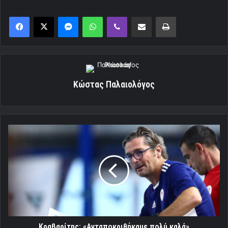
Messenger
WhatsApp
Viber
Κοινοποίηση μέσω ηλεκτρονικού ταχυδρομείου
Εκτύπωση
Κώστας Παλαιολόγος
Κραβαρίτης:
«Ανταποκριθήκαμε
πολύ
καλά»
Κραβαρίτης: «Ανταποκριθήκαμε πολύ καλά»