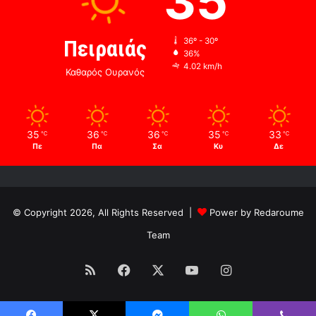
35
Πειραιάς
36º - 30º
36%
4.02 km/h
Καθαρός Ουρανός
35
36
36
35
33
℃
℃
℃
℃
℃
Πε
Πα
Σα
Κυ
Δε
© Copyright 2026, All Rights Reserved |
Power by Redaroume
Team
RSS
Facebook
X
YouTube
Instagram