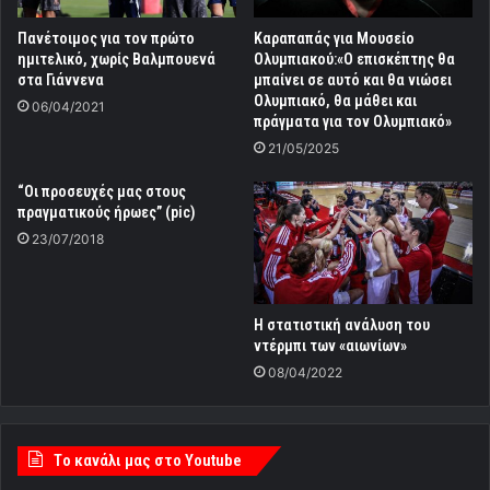
Πανέτοιμος για τον πρώτο
Καραπαπάς για Μουσείο
ημιτελικό, χωρίς Βαλμπουενά
Ολυμπιακού:«Ο επισκέπτης θα
στα Γιάννενα
μπαίνει σε αυτό και θα νιώσει
Ολυμπιακό, θα μάθει και
06/04/2021
πράγματα για τον Ολυμπιακό»
21/05/2025
“Οι προσευχές μας στους
πραγματικούς ήρωες” (pic)
23/07/2018
Η στατιστική ανάλυση του
ντέρμπι των «αιωνίων»
08/04/2022
Tο κανάλι μας στο Youtube