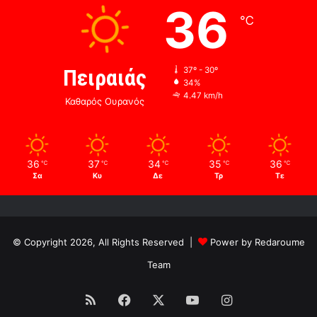
36
℃
Πειραιάς
37º - 30º
34%
4.47 km/h
Καθαρός Ουρανός
36
37
34
35
36
℃
℃
℃
℃
℃
Σα
Κυ
Δε
Τρ
Τε
© Copyright 2026, All Rights Reserved |
Power by Redaroume
Team
RSS
Facebook
X
YouTube
Instagram