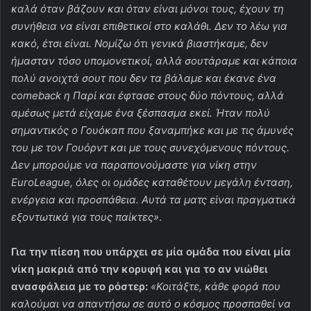
καλά όταν βάζουν και όταν είναι μόνοι τους, έχουν τη
συνήθεια να είναι επιθετικοί στο καλάθι. Δεν το λέω για
κακό, έτσι είναι. Νομίζω ότι γενικά βιαστήκαμε, δεν
ήμασταν τόσο υπομονετικοί, αλλά σουτάραμε και κάποια
πολύ ανοιχτά σουτ που δεν τα βάλαμε και έκανε ένα
comeback η Παρί και έφτασε στους δύο πόντους, αλλά
αμέσως μετά είχαμε ένα ξέσπασμα εκεί. Ήταν πολύ
σημαντικός ο Γουόκαπ που ξαναμπήκε και με τις άμυνές
του με τον Γουόρντ και με τους συνεχόμενους πόντους.
Δεν μπορούμε να παραπονούμαστε για νίκη στην
EuroLeague, όλες οι ομάδες καταθέτουν μεγάλη ένταση,
ενέργεια και προσπάθεια. Αυτά τα ματς είναι πραγματικά
εξοντωτικά για τους παίκτες»
.
Για την πίεση που υπάρχει σε μία ομάδα που είναι μία
νίκη μακριά από την κορυφή και για το αν νιώθει
ανασφάλεια με το ρόστερ:
«Κοιτάξτε, κάθε φορά που
καλούμαι να απαντήσω σε αυτό ο κόσμος προσπαθεί να