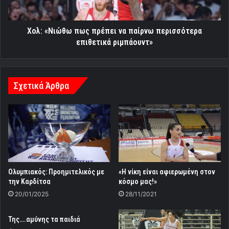
επιθετικά
ριμπάουντ»
Χολ: «Νιώθω πως πρέπει να παίρνω περισσότερα
επιθετικά ριμπάουντ»
Σχετικά Άρθρα
Ολυμπιακός: Προημιτελικός με
«Η νίκη είναι αφιερωμένη στον
την Καρδίτσα
κόσμο μας!»
20/01/2025
28/11/2021
Της….αμύνης τα παιδιά