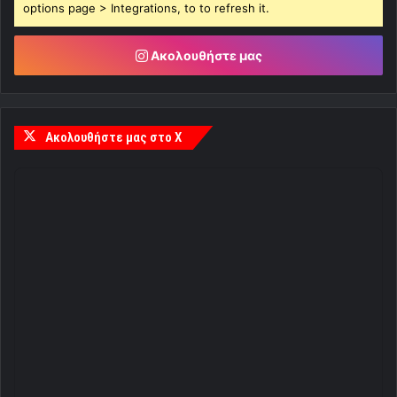
options page > Integrations, to to refresh it.
Ακολουθήστε μας
Ακολουθήστε μας στο X