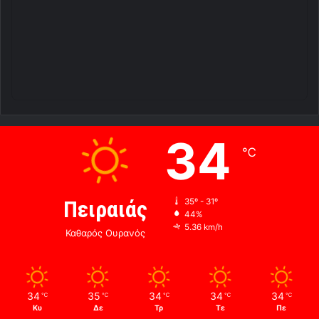
34
℃
Πειραιάς
35º - 31º
44%
5.36 km/h
Καθαρός Ουρανός
34
35
34
34
34
℃
℃
℃
℃
℃
Κυ
Δε
Τρ
Τε
Πε