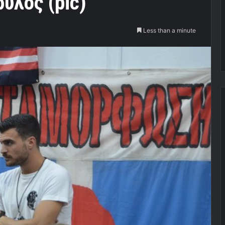
ύλος (pic)
Less than a minute