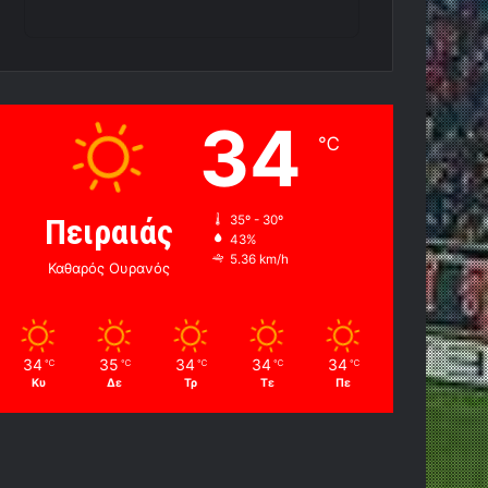
34
℃
Πειραιάς
35º - 30º
43%
5.36 km/h
Καθαρός Ουρανός
34
35
34
34
34
℃
℃
℃
℃
℃
Κυ
Δε
Τρ
Τε
Πε