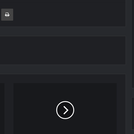
ger
ινοποίηση μέσω ηλεκτρονικού ταχυδρομείου
Εκτύπωση
Οταν
η..."Ατλέτικο
Κερατσινίου"προσκυνούσε
στο
Ναό(Pic-
video)