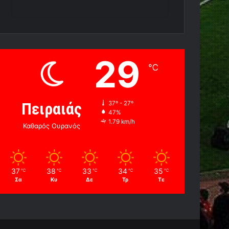
29
℃
Πειραιάς
37º - 27º
47%
1.79 km/h
Καθαρός Ουρανός
37
38
33
34
35
℃
℃
℃
℃
℃
Σα
Κυ
Δε
Τρ
Τε