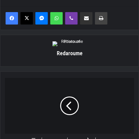
Messenger
WhatsApp
Viber
Κοινοποίηση μέσω ηλεκτρονικού ταχυδρομείου
Εκτύπωση
Redaroume
Ψεκάστε..σκουπίστε
....τελειώσατε