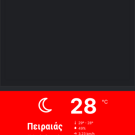
28
℃
Πειραιάς
29º - 28º
49%
3.23 km/h