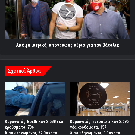
αύριο
για
τον
Βάτσλικ
Απόψε ιατρικά, υπογραφές αύριο για τον Βάτσλικ
Σχετικά Άρθρα
Κορωνοϊός: Βρέθηκαν 2.588 νέα
Κορωνοϊός: Εντοπίστηκαν 2.696
κρούσματα, 706
νέα κρούσματα, 157
διασωληνωμένοι, 52 θάνατοι
διασωληνωμένοι, 9 θάνατοι