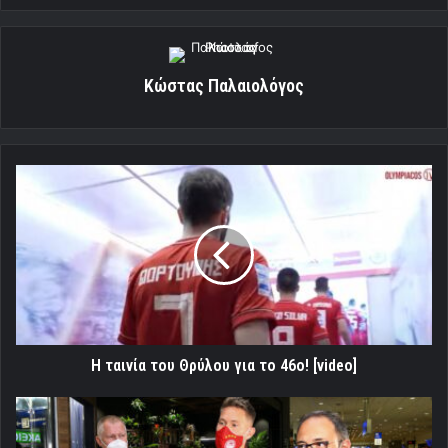
Κώστας Παλαιολόγος
Η
ταινία
του
Θρύλου
για
το
46ο!
[video]
Η ταινία του Θρύλου για το 46ο! [video]
Απόψε
ιατρικά,
υπογραφές