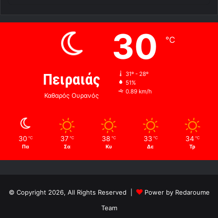
30
℃
Πειραιάς
31º - 28º
51%
0.89 km/h
Καθαρός Ουρανός
30
37
38
33
34
℃
℃
℃
℃
℃
Πα
Σα
Κυ
Δε
Τρ
© Copyright 2026, All Rights Reserved |
Power by Redaroume
Team