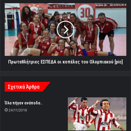
Πρωταθλήτριες
ΕΣΠΕΔΑ
οι
κοπέλες
του
Ολυμπιακού
[pic]
Πρωταθλήτριες ΕΣΠΕΔΑ οι κοπέλες του Ολυμπιακού [pic]
Σχετικά Άρθρα
Όλα πήγαν ανάποδα..
24/11/2016