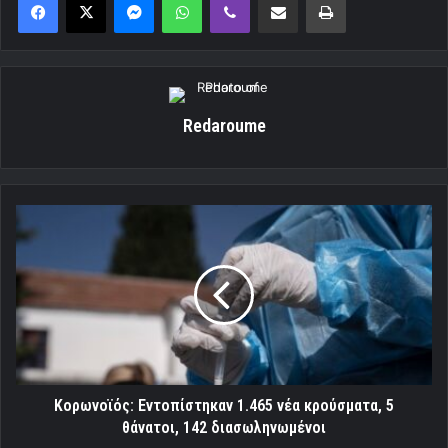
Redaroume
Κορωνοϊός:
Εντοπίστηκαν
1.465
νέα
κρούσματα,
5
θάνατοι,
142
διασωληνωμένοι
Κορωνοϊός: Εντοπίστηκαν 1.465 νέα κρούσματα, 5
θάνατοι, 142 διασωληνωμένοι