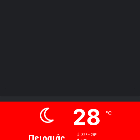
28
℃
Πειραιάς
37º - 26º