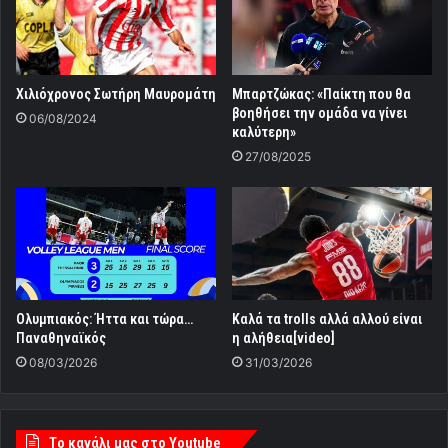
Χιλιόχρονος Σωτήρη Μαυρομάτη
Μπαρτζώκας: «Παίκτη που θα
βοηθήσει την ομάδα να γίνει
06/08/2024
καλύτερη»
27/08/2025
Ολυμπιακός: Ήττα και τώρα…
Καλά τα trolls αλλά αλλού είναι
Παναθηναϊκός
η αλήθεια[video]
08/03/2026
31/03/2026
Tο κανάλι μας στο Youtube