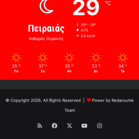
29
℃
Πειραιάς
35º - 28º
47%
3.6 km/h
Καθαρός Ουρανός
35
37
35
33
34
℃
℃
℃
℃
℃
Πα
Σα
Κυ
Δε
Τρ
© Copyright 2026, All Rights Reserved |
Power by Redaroume
Team
RSS
Facebook
X
YouTube
Instagram